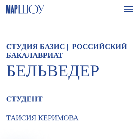
ОБРАТНАЯ СВЯЗЬ
СТУДИЯ БАЗИС | РОССИЙСКИЙ
БАКАЛАВРИАТ
БЕЛЬВЕДЕР
СТУДЕНТ
ТАИСИЯ КЕРИМОВА
Я согласен(а) с
политикой обработки
персональных данных