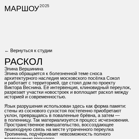
2025
МАРШОУ
← Вернуться к студии
РАСКОЛ
Элина Вершинина
Элина обращается к болезненной теме сноса
архитектурного наследия московского посёлка Сокол
и работает с территорией, где стоял дом по проекту
Виктора Веснина. Её интервенция, клиновидный переулок,
разрезает участки новостроек и воплощает раскол между
историей и современностью.
Язык разрушения использован здесь как форма памяти:
стены из соснового сухостоя постепенно приобретают
уклон, превращаясь в поваленные брёвна, а затем —
в поленницу. Так материализуется процесс исчезновения.
Пространственное вмешательство, воссоздающее
пешеходную связь на месте утраченного переулка
Тропинина, подчёркивает невозможность полного
возвращения прошлого.
Контрмонумент становится рефлексией о цене городского
развития и способах сохранения исторической памяти
в условиях неизбежных изменений.